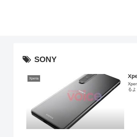
SONY
Xp
Xperia
Xp
るよ