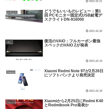
2021.02.21
どうでもいいものレビュー：第1
レビュー
回 PCモニター固定式USB給電デ
スクライトDN-916000
2021.02.20
復活のVAIO：フルカーボン最強
雑記
スペックのVAIO Zが発表
2021.02.19
Xiaomi Redmi Note 9Tが2月26日
Xiaomi
にソフトバンクより発売決定
2021.02.18
Xiaomiから2月25日にRedmi K40
Xiaomi
とRedmibook Pro発表か