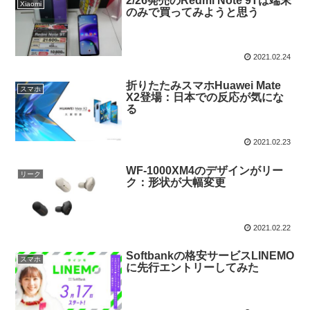
2/26発売のRedmi Note 9Tは端末
Xiaomi
のみで買ってみようと思う
2021.02.24
折りたたみスマホHuawei Mate
スマホ
X2登場：日本での反応が気にな
る
2021.02.23
WF-1000XM4のデザインがリー
リーク
ク：形状が大幅変更
2021.02.22
Softbankの格安サービスLINEMO
スマホ
に先行エントリーしてみた