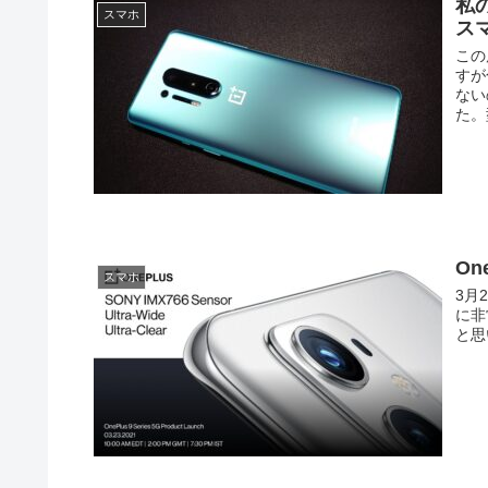
私の
スマホ
ス
この
すが
ない
た。
On
スマホ
3月
に非
と思