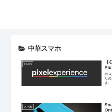
中華スマホ
【公
Xiaomi
Pl
カスタ
たの
す。
Sn
スマホ
On