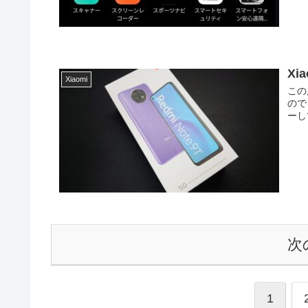
Xi
Xiaomi
この
ので
ーし
次
1