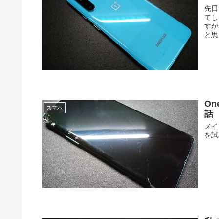
先日
てし
すが
と思
On
スマホ
話
メイ
を試