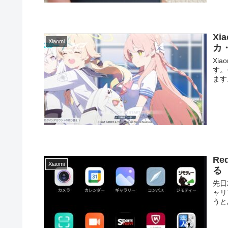
Xi
Xiaomi
カ
Xi
す。
ます
Re
Xiaomi
る
先日
ャリ
うと