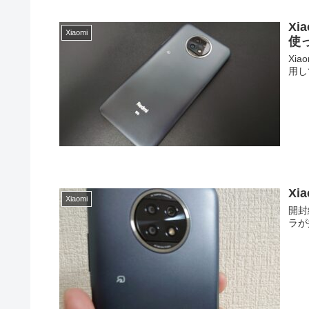
Xi
Xiaomi
使
Xi
用し
Xi
Xiaomi
開封
ラが